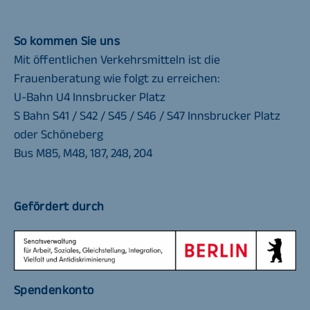
So kommen Sie uns
Mit öffentlichen Verkehrsmitteln ist die
Frauenberatung wie folgt zu erreichen:
U-Bahn U4 Innsbrucker Platz
S Bahn S41 / S42 / S45 / S46 / S47 Innsbrucker Platz
oder Schöneberg
Bus M85, M48, 187, 248, 204
Gefördert durch
Spendenkonto